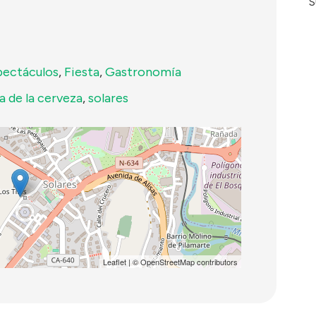
S
pectáculos
,
Fiesta
,
Gastronomía
a de la cerveza
,
solares
Leaflet
| ©
OpenStreetMap
contributors