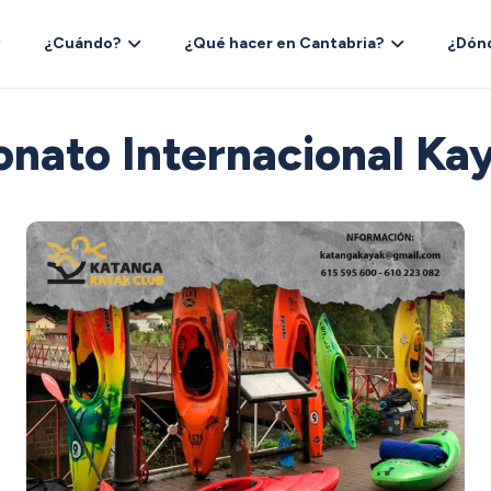
¿Cuándo?
¿Qué hacer en Cantabria?
¿Dón
onato Internacional Ka