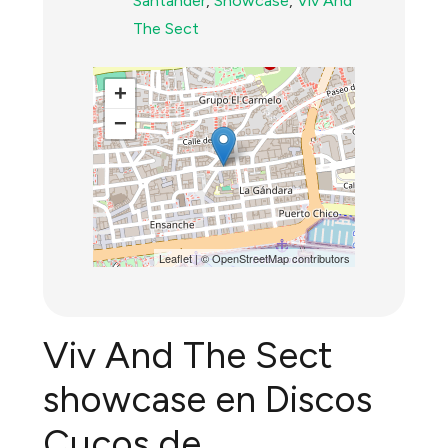
Santander
,
Showcase
,
Viv And
The Sect
+
−
Leaflet
| ©
OpenStreetMap
contributors
Viv And The Sect
showcase en Discos
Cucos de