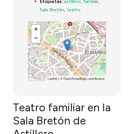
Etiquetas:
astillero
,
familiar
,
Sala Bretón
,
teatro
+
−
Leaflet
| ©
OpenStreetMap
contributors
Teatro familiar en la
Sala Bretón de
Astillero.