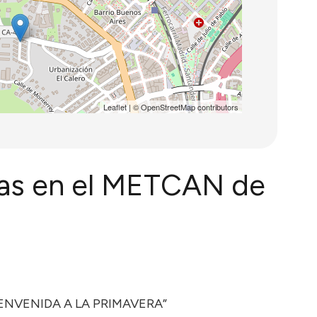
Leaflet
| ©
OpenStreetMap
contributors
rzas en el METCAN de
IENVENIDA A LA PRIMAVERA”