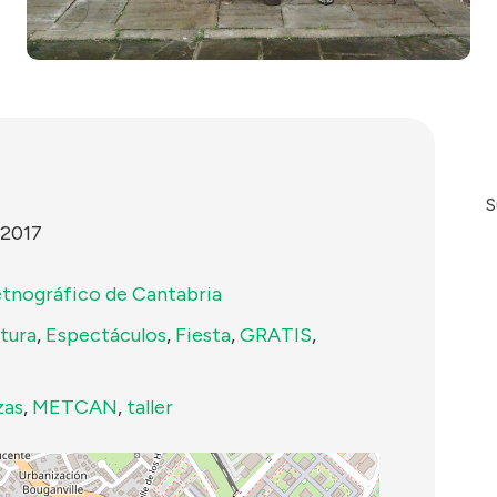
S
 2017
tnográfico de Cantabria
tura
,
Espectáculos
,
Fiesta
,
GRATIS
,
zas
,
METCAN
,
taller