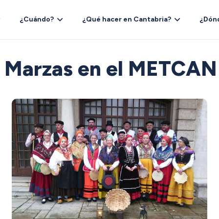
¿Cuándo?
¿Qué hacer en Cantabria?
¿Dón
as Marzas en el METCA