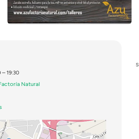
S
0
–
19:30
 Factoría Natural
s