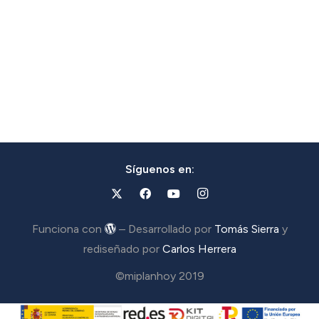
Síguenos en:
Funciona con
– Desarrollado por
Tomás Sierra
y
rediseñado por
Carlos Herrera
©miplanhoy 2019