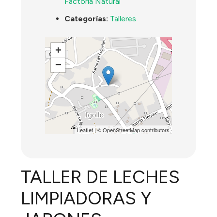
Factoría Natural
Categorías:
Talleres
+
−
Leaflet
| ©
OpenStreetMap
contributors
TALLER DE LECHES
LIMPIADORAS Y