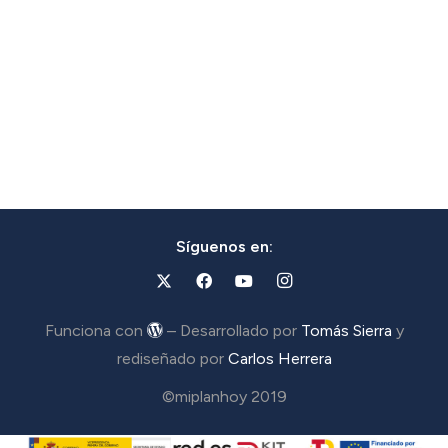
Síguenos en:
Funciona con
– Desarrollado por
Tomás Sierra
y
rediseñado por
Carlos Herrera
©miplanhoy 2019