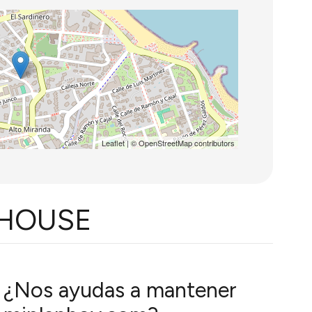
Leaflet
| ©
OpenStreetMap
contributors
OHOUSE
¿Nos ayudas a mantener