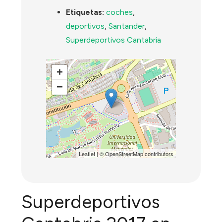
Etiquetas:
coches
,
deportivos
,
Santander
,
Superdeportivos Cantabria
+
−
Leaflet
| ©
OpenStreetMap
contributors
Superdeportivos