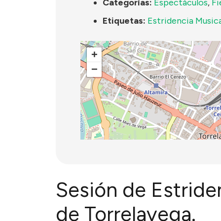
Categorías:
Espectáculos
,
Fi
Etiquetas:
Estridencia Musica
+
−
Sesión de Estride
de Torrelavega.