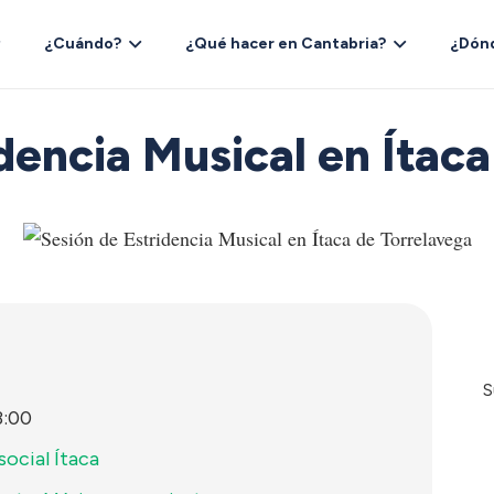
¿Cuándo?
¿Qué hacer en Cantabria?
¿Dón
dencia Musical en Ítac
S
3:00
social Ítaca