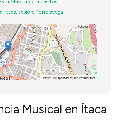
esta
,
Música y conciertos
l
,
itaca
,
sesión
,
Torrelavega
Leaflet
| ©
OpenStreetMap
contributors
ncia Musical en Ítaca