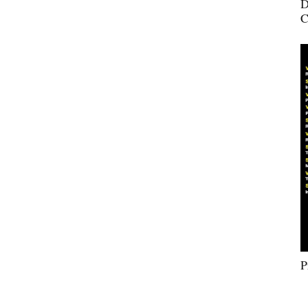
D
C
P