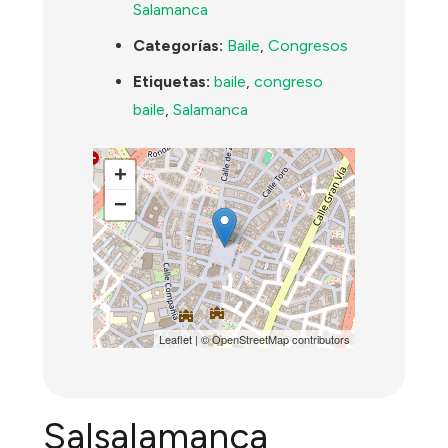
Salamanca
Categorías:
Baile
,
Congresos
Etiquetas:
baile
,
congreso
baile
,
Salamanca
+
−
Leaflet
| ©
OpenStreetMap
contributors
Salsalamanca