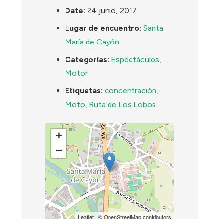
Date:
24 junio, 2017
Lugar de encuentro:
Santa
María de Cayón
Categorías:
Espectáculos
,
Motor
Etiquetas:
concentración
,
Moto
,
Ruta de Los Lobos
+
−
Leaflet
| ©
OpenStreetMap
contributors