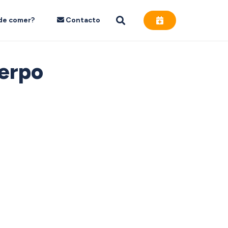
de comer?
Contacto
uerpo