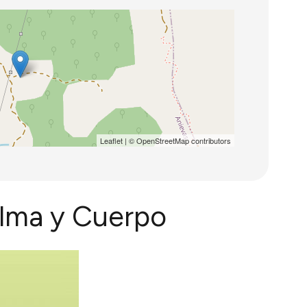
Leaflet
| ©
OpenStreetMap
contributors
 Alma y Cuerpo