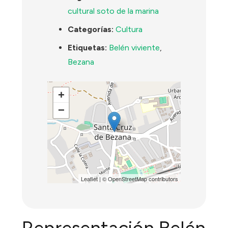
cultural soto de la marina
Categorías:
Cultura
Etiquetas:
Belén viviente
,
Bezana
+
−
Leaflet
| ©
OpenStreetMap
contributors