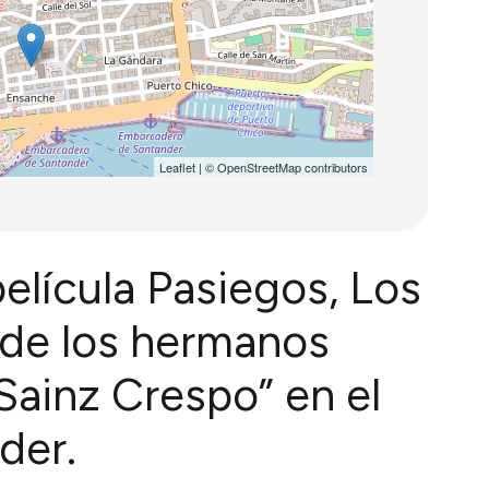
Leaflet
| ©
OpenStreetMap
contributors
elícula Pasiegos, Los
o de los hermanos
Sainz Crespo” en el
der.