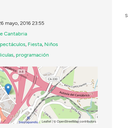
S
26 mayo, 2016 23:55
e Cantabria
pectáculos
,
Fiesta
,
Niños
liculas
,
programación
Leaflet
| ©
OpenStreetMap
contributors