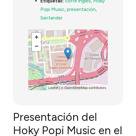
Etiquetas:
corte inglés
,
Hoky
Popi Music
,
presentación
,
Santander
+
−
Leaflet
| ©
OpenStreetMap
contributors
Presentación del
Hoky Popi Music en el