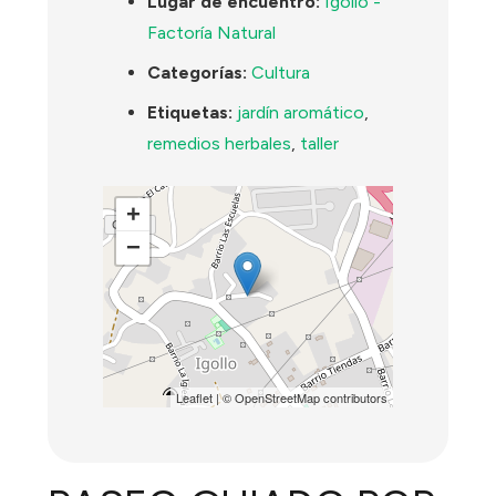
Lugar de encuentro:
Igollo -
Factoría Natural
Categorías:
Cultura
Etiquetas:
jardín aromático
,
remedios herbales
,
taller
+
−
Leaflet
| ©
OpenStreetMap
contributors