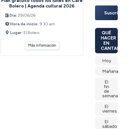
Plan gratuito todos los lunes en Café
Bolero | Agenda cultural 2026
Suscribirte
Día:
29/06/26
Hora de inicio:
9:30 am
QUÉ
Lugar:
El Bolero
HACER
EN
Más información
CANTABRIA
Hoy
Mañana
El
fin
de
semana
El
viernes
El
sábado