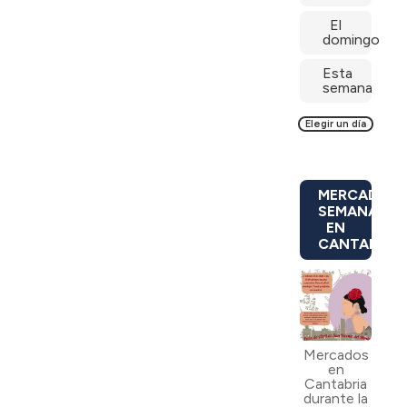
El
domingo
Esta
semana
Elegir un día
MERCADILL
SEMANALES
EN
CANTABRIA
Mercados
en
Cantabria
durante la