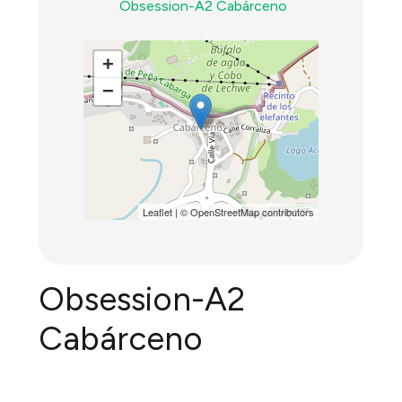
Obsession-A2 Cabárceno
+
−
Leaflet
| ©
OpenStreetMap
contributors
Obsession-A2
Cabárceno