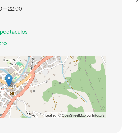
S
0
–
22:00
pectáculos
tro
Leaflet
| ©
OpenStreetMap
contributors