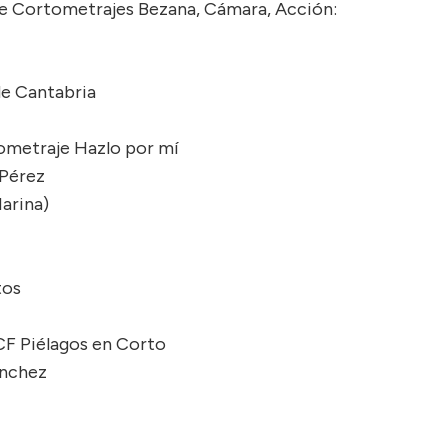
de Cortometrajes Bezana, Cámara, Acción:
de Cantabria
gometraje Hazlo por mí
 Pérez
arina)
tos
ICF Piélagos en Corto
ánchez