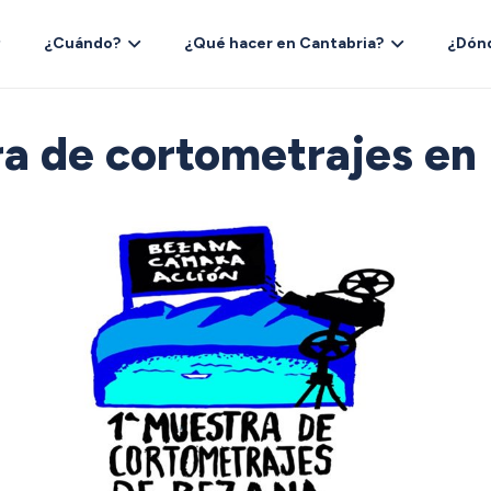
¿Cuándo?
¿Qué hacer en Cantabria?
¿Dón
a de cortometrajes en