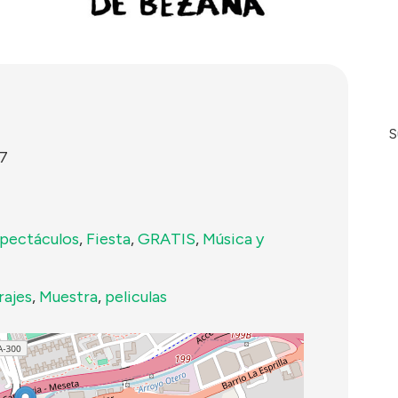
S
17
pectáculos
,
Fiesta
,
GRATIS
,
Música y
ajes
,
Muestra
,
peliculas