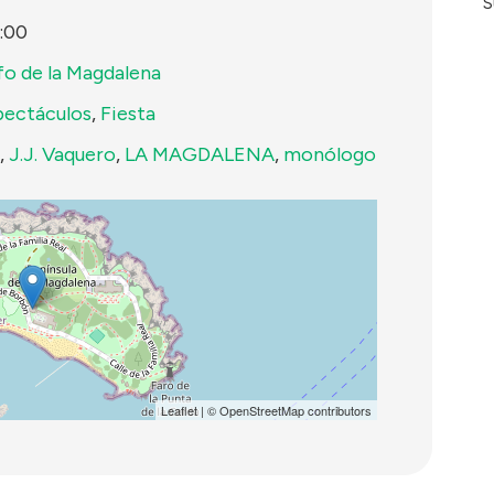
S
:00
fo de la Magdalena
pectáculos
,
Fiesta
,
J.J. Vaquero
,
LA MAGDALENA
,
monólogo
Leaflet
| ©
OpenStreetMap
contributors