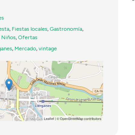
es
esta
,
Fiestas locales
,
Gastronomía
,
,
Niños
,
Ofertas
ganes
,
Mercado
,
vintage
Leaflet
| ©
OpenStreetMap
contributors