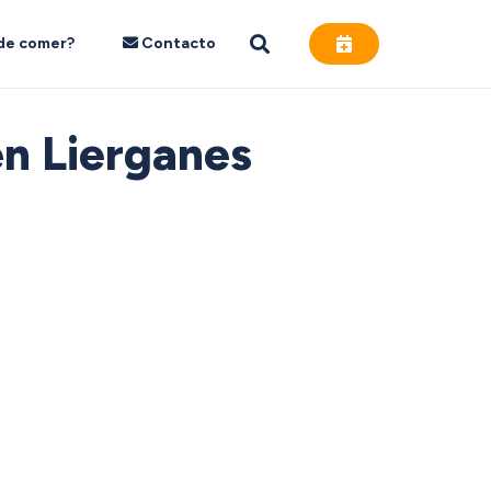
de comer?
Contacto
en Lierganes