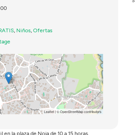
S
:00
RATIS
,
Niños
,
Ofertas
tage
Leaflet
| ©
OpenStreetMap
contributors
en la plaza de Noja de 10 a 15 horas.