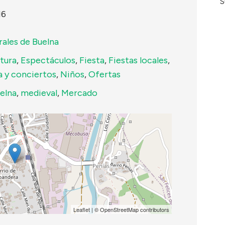
S
16
rales de Buelna
tura
,
Espectáculos
,
Fiesta
,
Fiestas locales
,
a y conciertos
,
Niños
,
Ofertas
elna
,
medieval
,
Mercado
Leaflet
| ©
OpenStreetMap
contributors