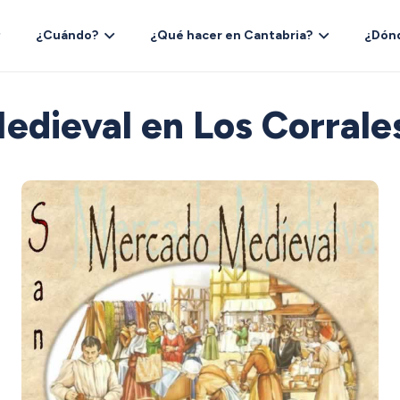
¿Cuándo?
¿Qué hacer en Cantabria?
¿Dón
dieval en Los Corrale