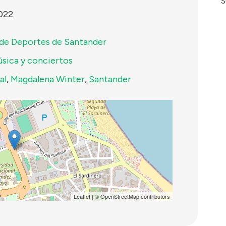
S
2022
 de Deportes de Santander
sica y conciertos
al
,
Magdalena Winter
,
Santander
Leaflet
| ©
OpenStreetMap
contributors