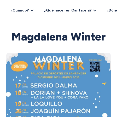
¿Cuándo?
¿Qué hacer en Cantabria?
¿Dón
Magdalena Winter