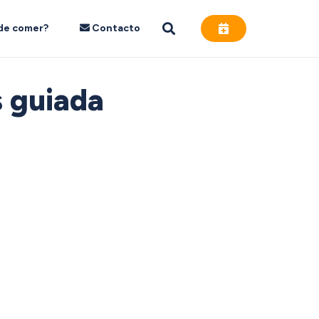
de comer?
Contacto
s guiada