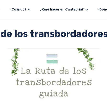
¿Cuándo?
¿Qué hacer en Cantabria?
¿Dón
 de los transbordadore