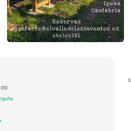
S
3:00
 Iguña
a