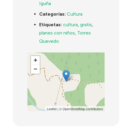
Iguña
Categorías:
Cultura
Etiquetas:
cultura
,
gratis
,
planes con niños
,
Torres
Quevedo
+
−
Leaflet
| ©
OpenStreetMap
contributors