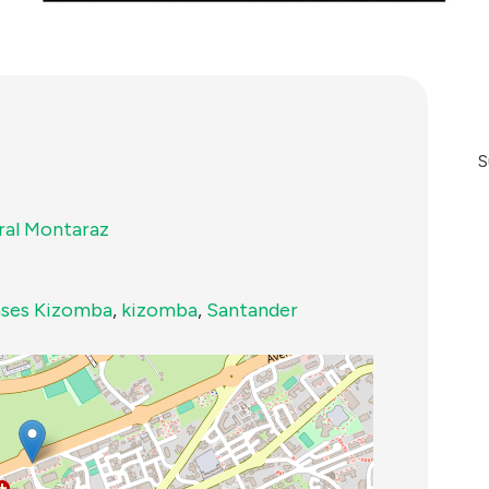
S
ural Montaraz
ases Kizomba
,
kizomba
,
Santander