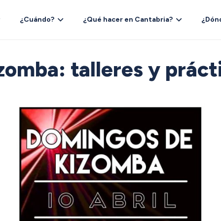
¿Cuándo?
¿Qué hacer en Cantabria?
¿Dón
zomba: talleres y práct