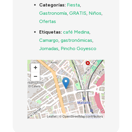
Categorías:
Fiesta
,
Gastronomía
,
GRATIS
,
Niños
,
Ofertas
Etiquetas:
café Medina
,
Camargo
,
gastronómicas
,
Jornadas
,
Pincho Goyesco
+
−
Leaflet
| ©
OpenStreetMap
contributors