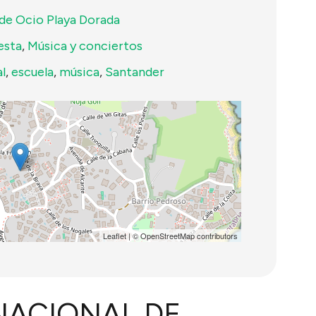
de Ocio Playa Dorada
esta
,
Música y conciertos
l
,
escuela
,
música
,
Santander
Leaflet
| ©
OpenStreetMap
contributors
NACIONAL DE