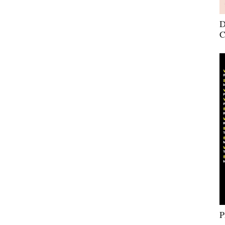
D
C
P