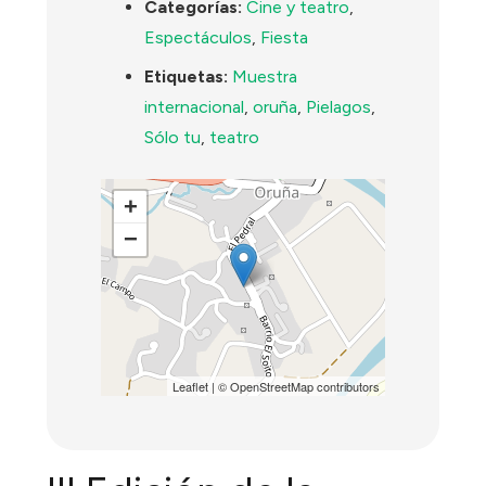
Categorías:
Cine y teatro
,
Espectáculos
,
Fiesta
Etiquetas:
Muestra
internacional
,
oruña
,
Pielagos
,
Sólo tu
,
teatro
+
−
Leaflet
| ©
OpenStreetMap
contributors