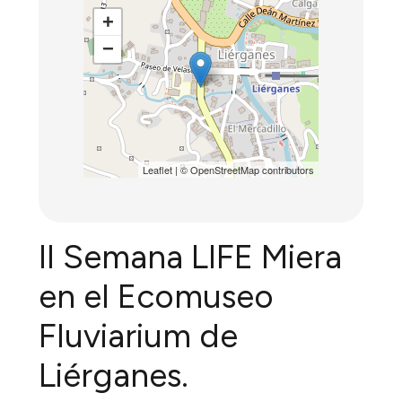
+
−
Leaflet
| ©
OpenStreetMap
contributors
II Semana LIFE Miera
en el Ecomuseo
Fluviarium de
Liérganes.