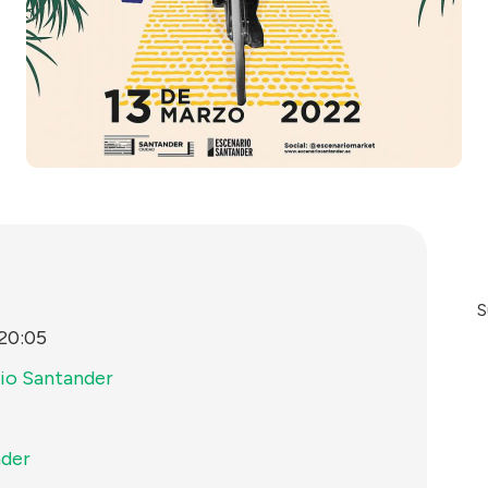
S
20:05
io Santander
der