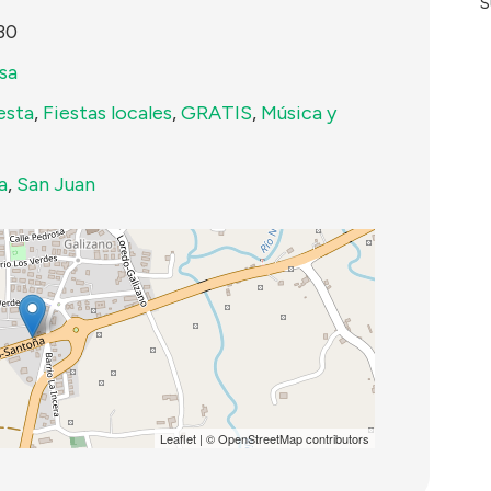
S
30
sa
esta
,
Fiestas locales
,
GRATIS
,
Música y
a
,
San Juan
Leaflet
| ©
OpenStreetMap
contributors