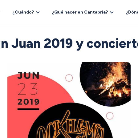
¿Cuándo?
¿Qué hacer en Cantabria?
¿Dón
n Juan 2019 y conciert