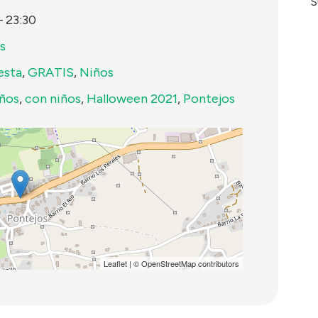
S
–
23:30
s
esta
,
GRATIS
,
Niños
iños
,
con niños
,
Halloween 2021
,
Pontejos
Leaflet
| ©
OpenStreetMap
contributors