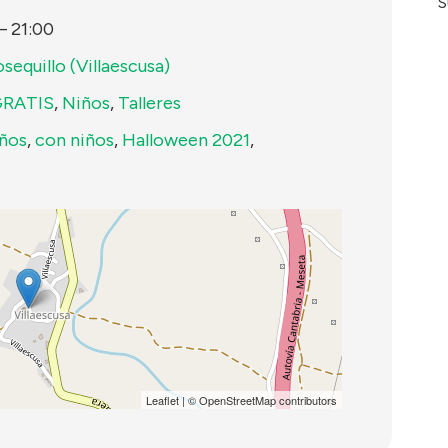
S
–
21:00
sequillo (Villaescusa)
RATIS
,
Niños
,
Talleres
iños
,
con niños
,
Halloween 2021
,
Leaflet
| ©
OpenStreetMap
contributors