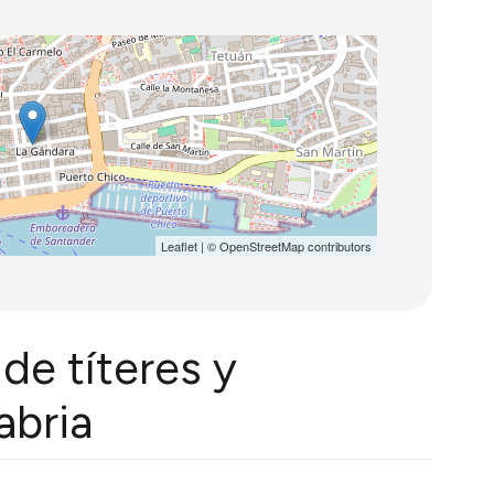
Leaflet
| ©
OpenStreetMap
contributors
 de títeres y
abria