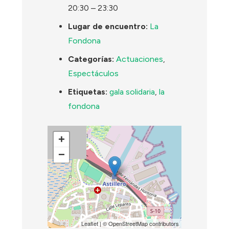
20:30
–
23:30
Lugar de encuentro:
La
Fondona
Categorías:
Actuaciones
,
Espectáculos
Etiquetas:
gala solidaria
,
la
fondona
+
−
Leaflet
| ©
OpenStreetMap
contributors