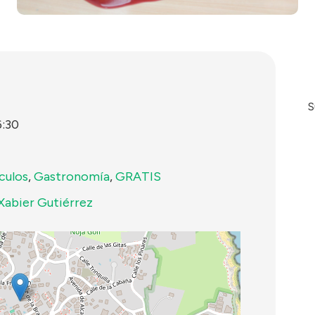
S
6:30
culos
,
Gastronomía
,
GRATIS
Xabier Gutiérrez