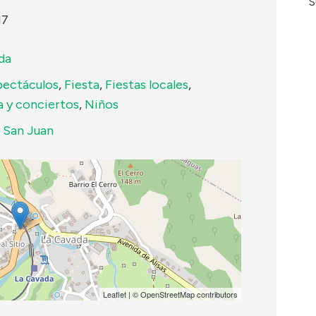
S
17
da
pectáculos
,
Fiesta
,
Fiestas locales
,
a y conciertos
,
Niños
,
San Juan
Leaflet
| ©
OpenStreetMap
contributors