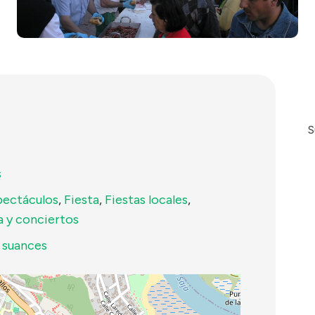
S
s
pectáculos
,
Fiesta
,
Fiestas locales
,
a y conciertos
,
suances