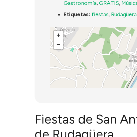
Gastronomía
,
GRATIS
,
Músic
Etiquetas:
fiestas
,
Rudagüera
+
−
Fiestas de San An
de Rudagüera.