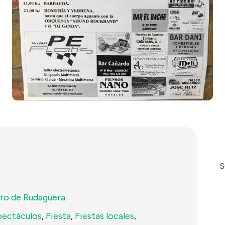
S
ro de Rudagüera
pectáculos
,
Fiesta
,
Fiestas locales
,