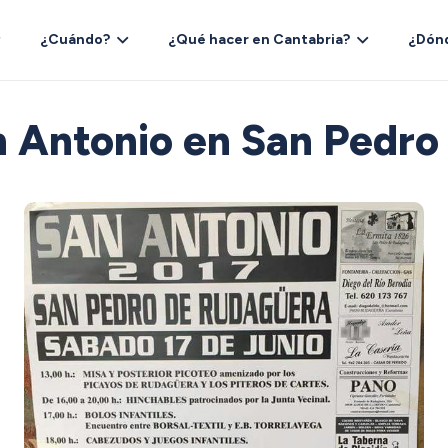
¿Cuándo?
¿Qué hacer en Cantabria?
¿Dón
n Antonio en San Pedr