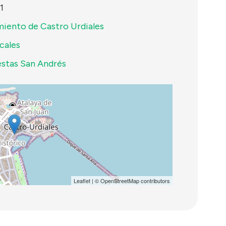
1
iento de Castro Urdiales
ocales
estas San Andrés
Leaflet
| ©
OpenStreetMap
contributors