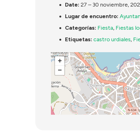
Date:
27
–
30 noviembre, 202
Lugar de encuentro:
Ayuntam
Categorías:
Fiesta
,
Fiestas l
Etiquetas:
castro urdiales
,
Fi
+
−