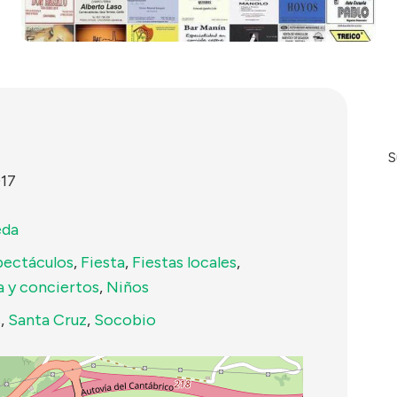
S
017
eda
pectáculos
,
Fiesta
,
Fiestas locales
,
a y conciertos
,
Niños
s
,
Santa Cruz
,
Socobio