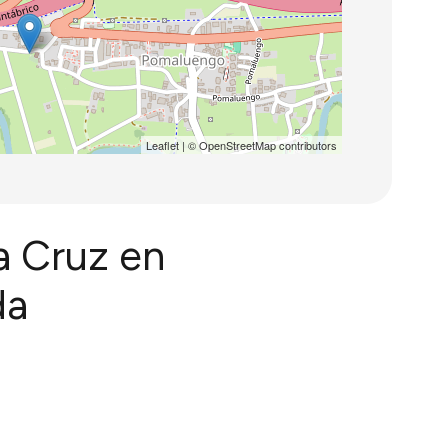
Leaflet
| ©
OpenStreetMap
contributors
a Cruz en
da