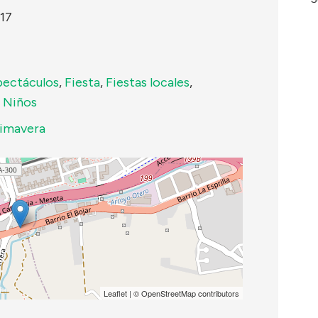
17
pectáculos
,
Fiesta
,
Fiestas locales
,
,
Niños
imavera
Leaflet
| ©
OpenStreetMap
contributors