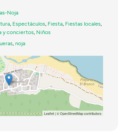
as-Noja
tura
,
Espectáculos
,
Fiesta
,
Fiestas locales
,
a y conciertos
,
Niños
ueras
,
noja
Leaflet
| ©
OpenStreetMap
contributors