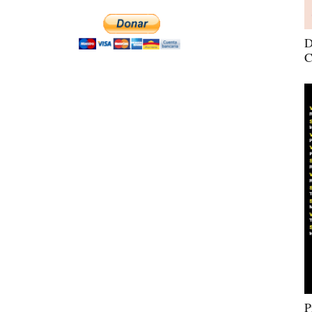
D
C
P